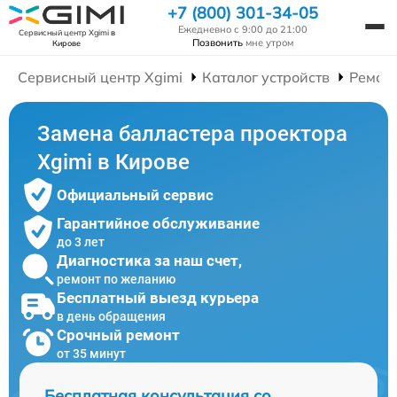
+7 (800) 301-34-05
Ежедневно с 9:00 до 21:00
Сервисный центр Xgimi
в
Позвонить
мне утром
Кирове
Сервисный центр Xgimi
Каталог устройств
Ремон
Замена балластера проектора
Xgimi в Кирове
Официальный сервис
Гарантийное обслуживание
до 3 лет
Диагностика за наш счет,
ремонт по желанию
Бесплатный выезд курьера
в день обращения
Срочный ремонт
от 35 минут
Бесплатная консультация со